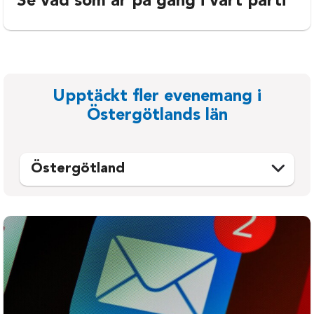
Se vad som är på gång i vårt parti
Upptäckt fler evenemang i
Östergötlands län
Östergötland
Boxholm
Söderköping
Finspång
Vadstena
Kinda
Valdermarsvik
Linköping
Ydre
Mjölby
Åtvidaberg
Motala
Ödeshög